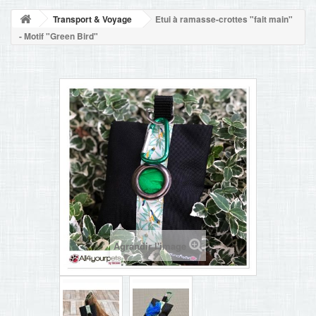
NOUVELLES
Transport & Voyage
Etui à ramasse-crottes "fait main"
+
ACCUEIL
- Motif "Green Bird"
CONTACT
Agrandir l'image