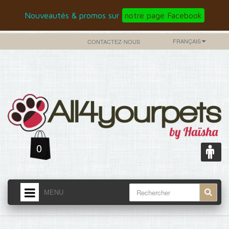
Nouveautés & promos sur
notre page Facebook
FRANÇAIS
CONTACTEZ-NOUS
0
MENU
ACCUEIL