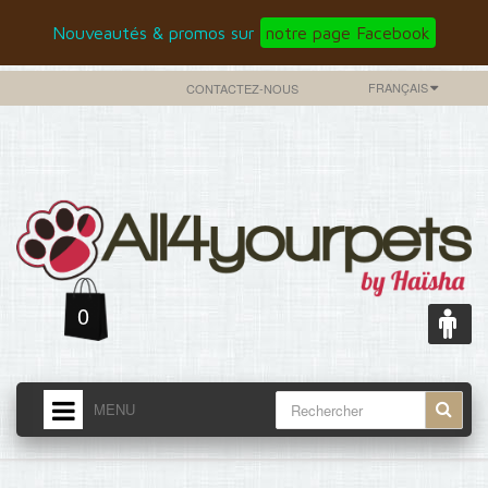
Nouveautés & promos sur
notre page Facebook
FRANÇAIS
CONTACTEZ-NOUS
0
MENU
ACCUEIL