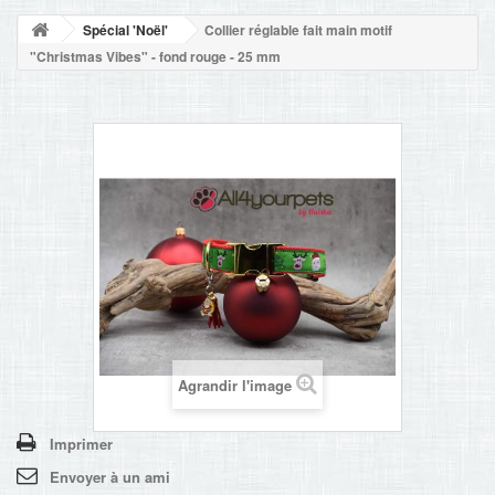
NOUVELLES
Spécial 'Noël'
Collier réglable fait main motif
+
ACCUEIL
"Christmas Vibes" - fond rouge - 25 mm
CONTACT
Agrandir l'image
Imprimer
Envoyer à un ami