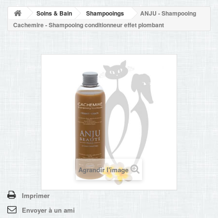
NOUVELLES
Soins & Bain
Shampooings
ANJU - Shampooing
+
ACCUEIL
Cachemire - Shampooing conditionneur effet plombant
CONTACT
Agrandir l'image
Imprimer
Envoyer à un ami