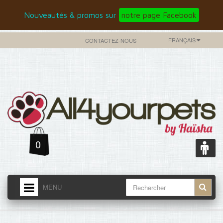
Nouveautés & promos sur
notre page Facebook
FRANÇAIS
CONTACTEZ-NOUS
0
MENU
ACCUEIL