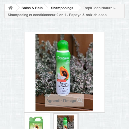
NOUVELLES
Soins & Bain
Shampooings
TropiClean Natural -
+
ACCUEIL
Shampooing et conditionneur 2 en 1 - Papaye & noix de coco
CONTACT
Agrandir l'image