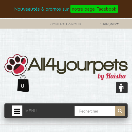
Nouveautés & promos sur
notre page Facebook
FRANÇAIS
CONTACTEZ-NOUS
0
MENU
ACCUEIL