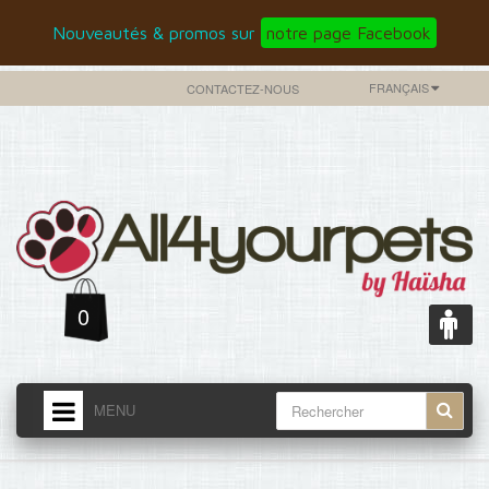
Nouveautés & promos sur
notre page Facebook
FRANÇAIS
CONTACTEZ-NOUS
0
MENU
ACCUEIL