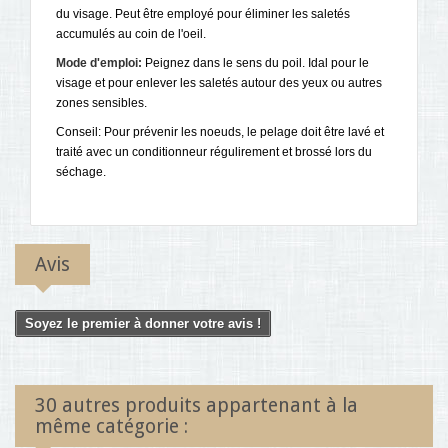
du visage. Peut être employé pour éliminer les saletés
accumulés au coin de l'oeil.
Mode d'emploi:
Peignez dans le sens du poil. Idal pour le
visage et pour enlever les saletés autour des yeux ou autres
zones sensibles.
Conseil: Pour prévenir les noeuds, le pelage doit être lavé et
traité avec un conditionneur régulirement et brossé lors du
séchage.
Avis
Soyez le premier à donner votre avis !
30 autres produits appartenant à la
même catégorie :