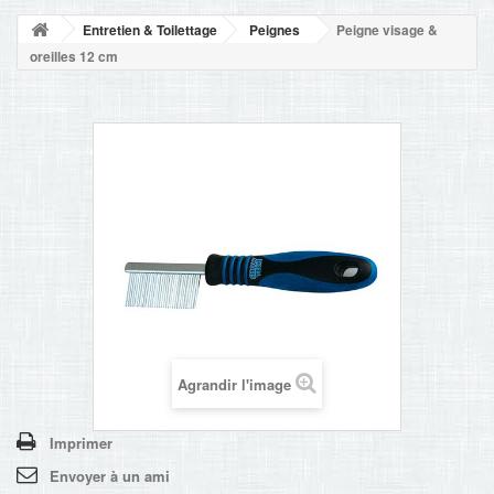
NOUVELLES
Entretien & Toilettage
Peignes
Peigne visage &
+
ACCUEIL
oreilles 12 cm
CONTACT
Agrandir l'image
Imprimer
Envoyer à un ami