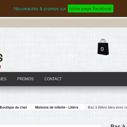
Nouveautés & promos sur
notre page Facebook
0
UES
PROMOS
CONTACT
Boutique du chat
Maisons de toilette - Litière
Bac à litière bleu avec 