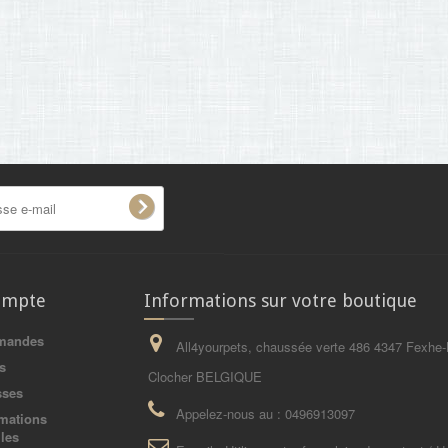
ompte
Informations sur votre boutique
mandes
All4yourpets, chaussée verte 486 4347 Fexhe-
s
Clocher BELGIQUE
sses
Appelez-nous au :
0496913097
mations
les