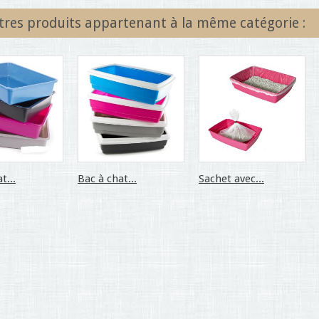
tres produits appartenant à la même catégorie :
t...
Bac à chat...
Sachet avec...