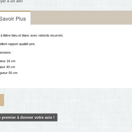
yer à un ami
Savoir Plus
à litière bleu et blanc avec rebords incurvés.
llent rapport qualité-prix.
ensions :
teur 16 cm
geur 40 cm
gueur 50 cm
 premier à donner votre avis !