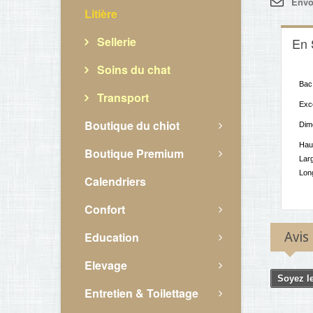
Envo
Litière
Sellerie
En 
Soins du chat
Bac 
Transport
Exce
Boutique du chiot
Dim
Hau
Boutique Premium
Lar
Lon
Calendriers
Confort
Education
Avis
Elevage
Soyez le
Entretien & Toilettage