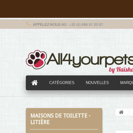
APPELEZ-NOUS AU :
+32 (0) 496 91 30 97
CATÉGORIES
NOUVELLES
MARQ
MAISONS DE TOILETTE -
LITIÈRE