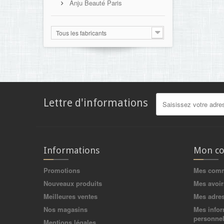
Anju Beauté Paris
Tous les fabricants
Lettre d'informations
Informations
Mon c
Promotions
Mes com
Nouveaux produits
Mes avoir
Meilleures ventes
Mes adre
Nos magasins
Mes infor
personnel
Mentions légales