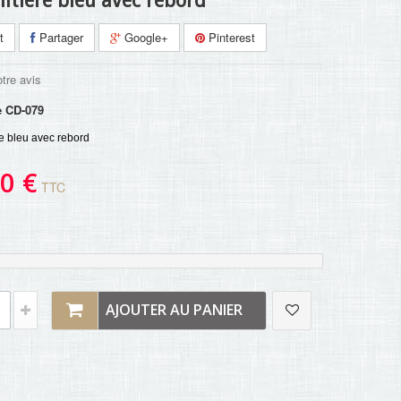
litière bleu avec rebord
t
Partager
Google+
Pinterest
tre avis
e
CD-079
re bleu avec rebord
0 €
TTC
AJOUTER AU PANIER