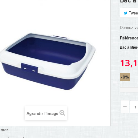
Bac à 
Twee
Donnez vo
Référenc
Bac à litiè
13,1
-0%
Agrandir l'image
imer