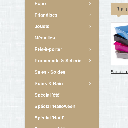
Expo
8 au
Friandises
Jouets
Médailles
Prêt-à-porter
Promenade & Sellerie
Sales - Soldes
Bac à cha
Soins & Bain
Spécial 'été'
Spécial 'Halloween'
Spécial 'Noël'