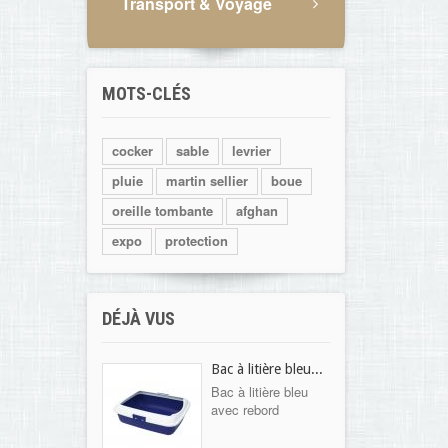
Transport & Voyage
MOTS-CLÉS
cocker
sable
levrier
pluie
martin sellier
boue
oreille tombante
afghan
expo
protection
DÉJÀ VUS
Bac à litière bleu...
Bac à litière bleu
avec rebord