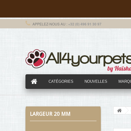
APPELEZ-NOUS AU :
+32 (0) 496 91 30 97
CATÉGORIES
NOUVELLES
MARQ
LARGEUR 20 MM