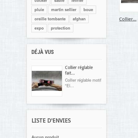
cocker
sable
levrier
pluie
martin sellier
boue
oreille tombante
afghan
Collier...
expo
protection
DÉJÀ VUS
Collier réglable
fait...
Collier réglable motif
"El...
LISTE D'ENVIES
Aucun produit