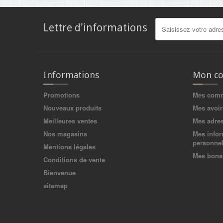
Lettre d'informations
Informations
Mon c
Promotions
Mes com
Nouveaux produits
Mes avoir
Meilleures ventes
Mes adre
Nos magasins
Mes infor
personnel
Mentions légales
Mes bons 
Conditions de vente
Bienvenue
sitemap