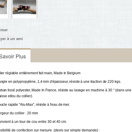
imer
yer à un ami
Savoir Plus
lier réglable entièrement fait main, Made in Belgium 
angle en polypropylène, 1,4 mm d'épaisseur, résiste à une traction de 220 kgs.
uban tissé polyester, Made In France, résiste au lavage en machine à 30 ° (dans une p
aisse et/ou du collier). 
oucle rapide "Alu-Max", résiste à l'eau de mer. 
argeur du collier : 20 mm
onvient à un tour de cou entre 30 et 40 cm.
sibilité de confection sur mesure (devis sur simple demande) :