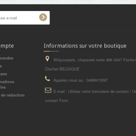
ompte
Informations sur votre boutique
mandes
All4yourpets, chaussée verte 486 4347 Fexhe-
s
Clocher BELGIQUE
sses
Appelez-nous au :
0496913097
mations
les
E-mail :
Utiliser notre formulaire de contact / U
de réduction
contact Form