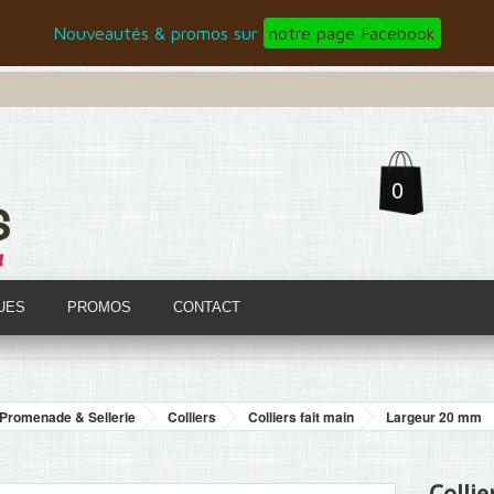
Nouveautés & promos sur
notre page Facebook
0
UES
PROMOS
CONTACT
Promenade & Sellerie
Colliers
Colliers fait main
Largeur 20 mm