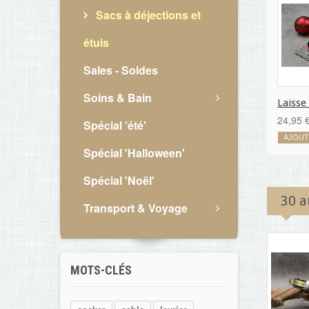
Sacs à déjections et
étuis
Sales - Soldes
Soins & Bain
Laisse 
24,95 
Spécial 'été'
AJOUT
Spécial 'Halloween'
Spécial 'Noël'
30 a
Transport & Voyage
MOTS-CLÉS