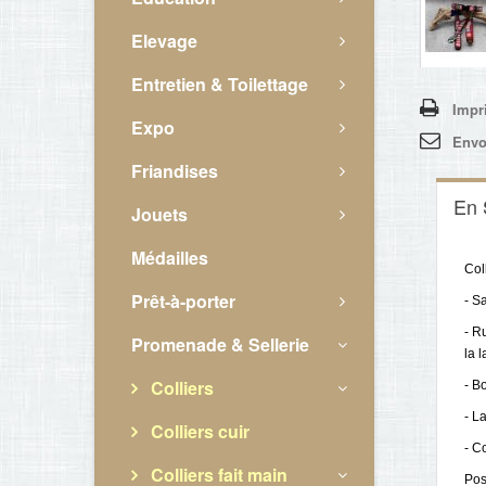
Elevage
Entretien & Toilettage
Impr
Expo
Envo
Friandises
En 
Jouets
Médailles
Col
Prêt-à-porter
- S
- R
Promenade & Sellerie
la l
Colliers
- B
- L
Colliers cuir
- C
Colliers fait main
Pos