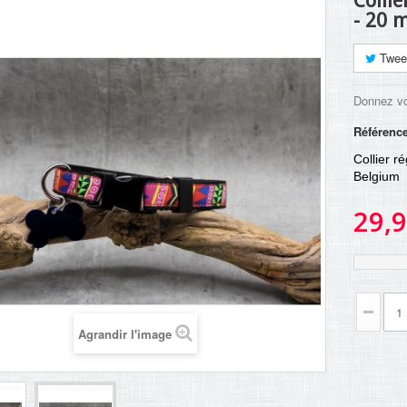
Collie
- 20
Twee
Donnez vo
Référenc
Collier r
Belgium
29,9
Agrandir l'image