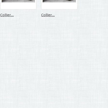
Collier...
Collier...
Collier...