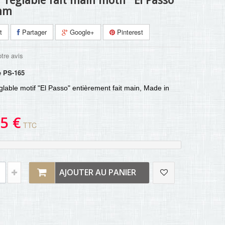
r réglable fait main motif "El Passo"
 mm
t
Partager
Google+
Pinterest
tre avis
e
PS-165
églable motif "El Passo"
entièrement fait main, Made in
5 €
TTC
AJOUTER AU PANIER