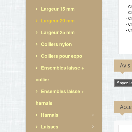
- C
Largeur 15 mm
- C
- C
Largeur 20 mm
- C
- C
Largeur 25 mm
Colliers nylon
Colliers pour expo
Avis
Ensembles laisse +
collier
Soyez le
Ensembles laisse +
harnais
Acce
Harnais
Laisses