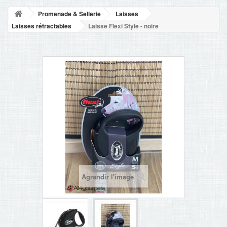
NOUVELLES
Promenade & Sellerie
Laisses
+
ACCUEIL
Laisses rétractables
Laisse Flexi Style - noire
CONTACT
Agrandir l'image