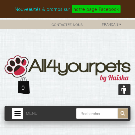
Nouveautés & promos sur
notre page Facebook
FRANÇAIS
CONTACTEZ-NOUS
0
MENU
ACCUEIL