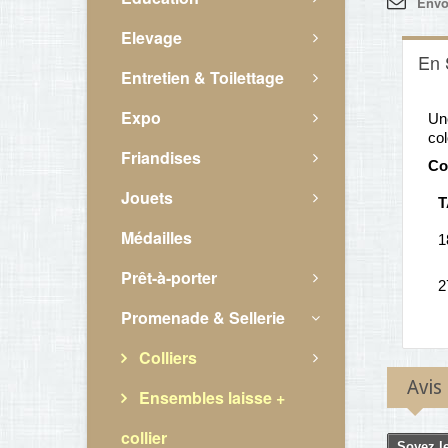
Envo
Elevage
En 
Entretien & Toilettage
Expo
Une
col
Friandises
Co
Jouets
T
Médailles
1
Prêt-à-porter
2
Promenade & Sellerie
Colliers
Avis
Ensembles laisse +
collier
Soyez le