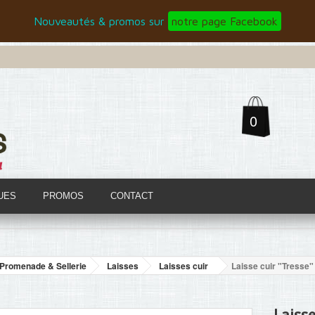
Nouveautés & promos sur
notre page Facebook
0
UES
PROMOS
CONTACT
Promenade & Sellerie
Laisses
Laisses cuir
Laisse cuir "Tresse" 