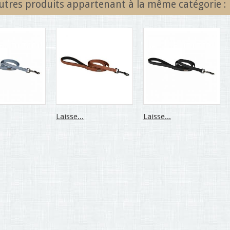
utres produits appartenant à la même catégorie :
Laisse...
Laisse...