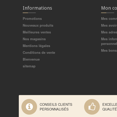
Informations
Mon c
Promotions
Mes com
Nouveaux produits
Mes avoir
Meilleures ventes
Mes adre
Nos magasins
Mes infor
personnel
Mentions légales
Mes bons 
Conditions de vente
Bienvenue
sitemap
CONSEILS CLIENTS
EXCELL
PERSONNALISÉS
QUALITÉ