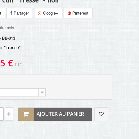
 cuir "Tresse" - noir
t
Partager
Google+
Pinterest
tre avis
e
BB-013
ir "Tresse"
5 €
TTC
AJOUTER AU PANIER