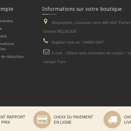
ompte
Informations sur votre boutique
mandes
All4yourpets, chaussée verte 486 4347 Fexhe-
s
Clocher BELGIQUE
sses
Appelez-nous au :
0496913097
mations
les
E-mail :
Utiliser notre formulaire de contact / U
de réduction
contact Form
ENT RAPPORT
CHOIX DU PAIEMENT
CHO
 PRIX
EN LIGNE
LIV