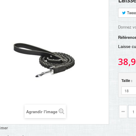
Laisse
Twee
Donnez vo
Référenc
Laisse cu
38,9
Taille :
18
Agrandir l'image
imer