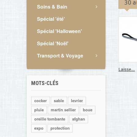
30 a
Soins & Bain
Spécial 'été'
Spécial 'Halloween'
Spécial 'Noël'
Transport & Voyage
Laisse...
MOTS-CLÉS
cocker
sable
levrier
pluie
martin sellier
boue
oreille tombante
afghan
expo
protection