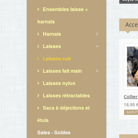
Ensembles laisse +
harnais
Acce
Harnais
Laisses
Laisses cuir
Laisses fait main
Laisses nylon
Laisses rétractables
Collier
18,95 
Sacs à déjections et
AJOUT
étuis
Sales - Soldes