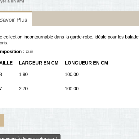
yer à un ami
Savoir Plus
 collection incontournable dans la garde-robe, idéale pour les balades
oris.
mposition :
cuir
AILLE
LARGEUR EN CM
LONGUEUR EN CM
8
1.80
100.00
7
2.70
100.00
 premier à donner votre avis !