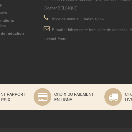
s
Clocher BELGIQUE
sses
Appelez-nous au :
0496913097
mations
les
E-mail :
Utiliser notre formulaire de contact / U
de réduction
contact Form
ENT RAPPORT
CHOIX DU PAIEMENT
CHO
 PRIX
EN LIGNE
LIV