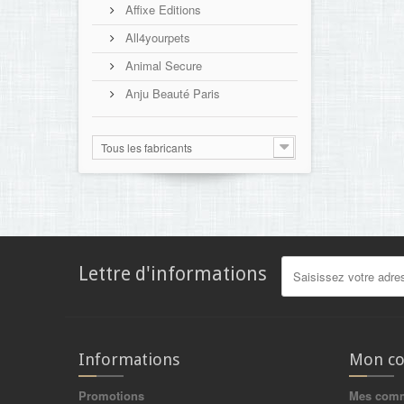
Affixe Editions
All4yourpets
Animal Secure
Anju Beauté Paris
Tous les fabricants
Lettre d'informations
Informations
Mon c
Promotions
Mes com