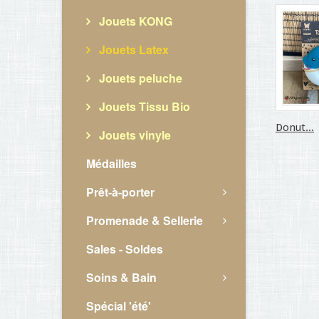
Jouets KONG
Jouets Latex
Jouets peluche
Jouets Tissu Bio
Donut...
Jouets vinyle
Médailles
Prêt-à-porter
Promenade & Sellerie
Sales - Soldes
Soins & Bain
Spécial 'été'