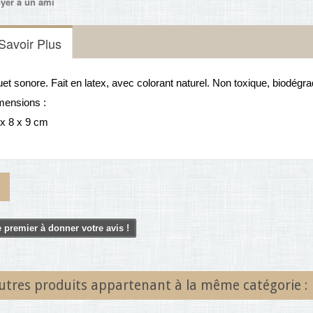
yer à un ami
Savoir Plus
et sonore. Fait en latex, avec colorant naturel. Non toxique, biodégr
mensions :
 x 8 x 9 cm
 premier à donner votre avis !
utres produits appartenant à la même catégorie :