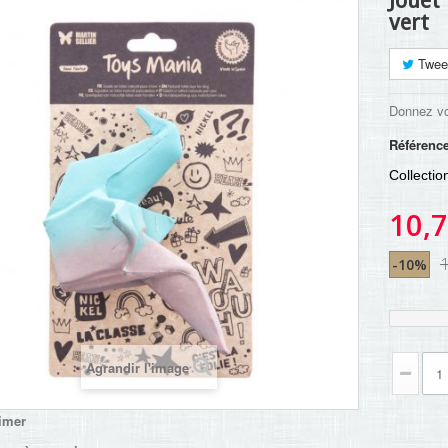
Jouet 
vert
Twee
Donnez vo
Référenc
Collectio
10,7
-10%
Agrandir l'image
imer