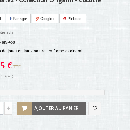
latex - Collection Origami - Cocotte
t
Partager
Google+
Pinterest
tre avis
e
MS-458
n de jouet en latex nature
l
en forme d'origami.
5 €
TTC
11,95 €
AJOUTER AU PANIER