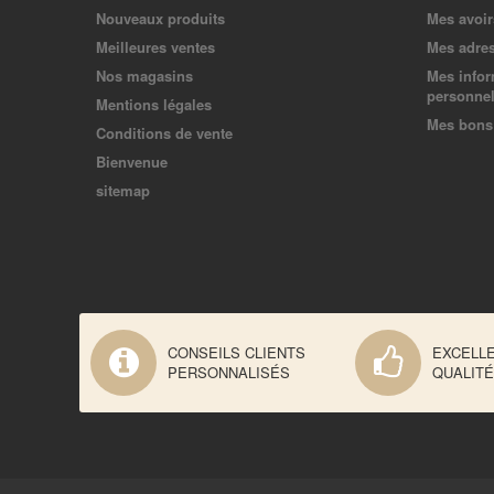
Nouveaux produits
Mes avoir
Meilleures ventes
Mes adre
Nos magasins
Mes infor
personnel
Mentions légales
Mes bons 
Conditions de vente
Bienvenue
sitemap
CONSEILS CLIENTS
EXCELL
PERSONNALISÉS
QUALITÉ