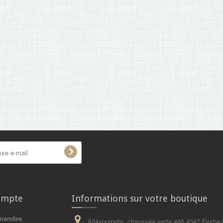
ompte
Informations sur votre boutique
mandes
All4yourpets, chaussée verte 486 4347 Fexhe-