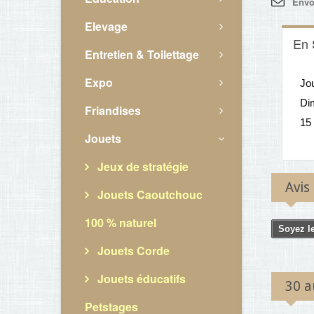
Envo
Elevage
En 
Entretien & Toilettage
Expo
Jou
Di
Friandises
15
Jouets
Jeux de stratégie
Avis
Jouets Caoutchouc
100 % naturel
Soyez le
Jouets Corde
Jouets éducatifs
30 a
Petstages