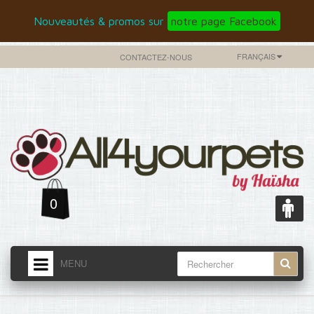
Nouveautés & promos sur
notre page Facebook
FRANÇAIS
CONTACTEZ-NOUS
0
MENU
ACCUEIL