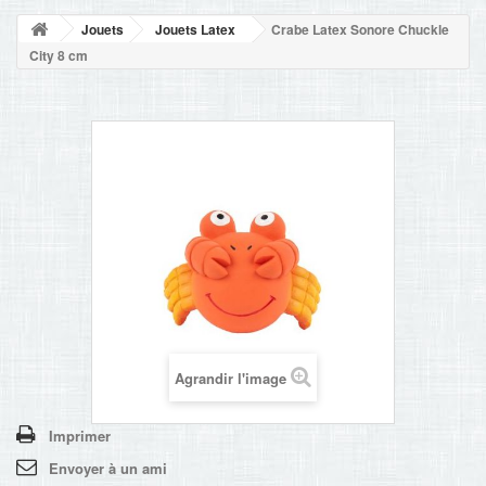
NOUVELLES
Jouets
Jouets Latex
Crabe Latex Sonore Chuckle
+
ACCUEIL
City 8 cm
CONTACT
Agrandir l'image
Imprimer
Envoyer à un ami