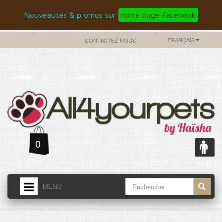
Nouveautés & promos sur
notre page Facebook
FRANÇAIS
CONTACTEZ-NOUS
0
MENU
ACCUEIL