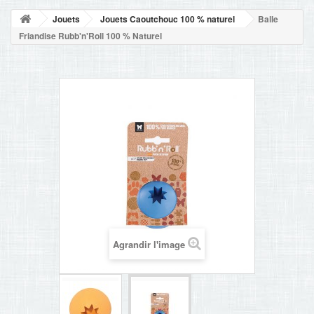
NOUVELLES
Jouets
Jouets Caoutchouc 100 % naturel
Balle
+
ACCUEIL
Friandise Rubb'n'Roll 100 % Naturel
CONTACT
Agrandir l'image