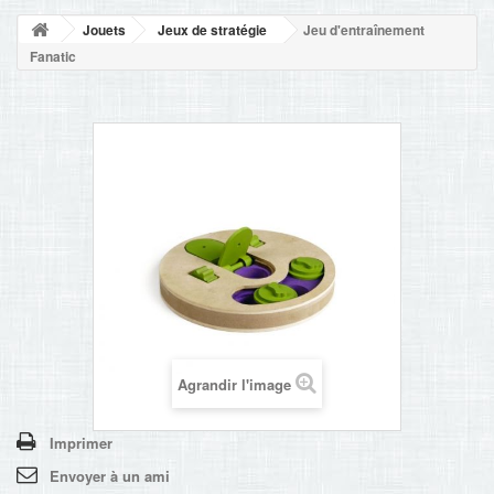
NOUVELLES
Jouets
Jeux de stratégie
Jeu d'entraînement
+
ACCUEIL
Fanatic
CONTACT
Agrandir l'image
Imprimer
Envoyer à un ami