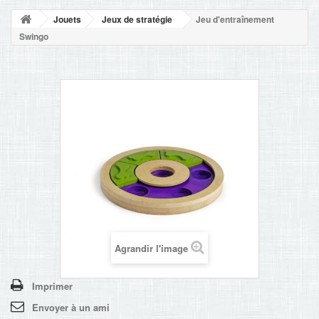
NOUVELLES
Jouets
Jeux de stratégie
Jeu d'entraînement
+
ACCUEIL
Swingo
CONTACT
Agrandir l'image
Imprimer
Envoyer à un ami