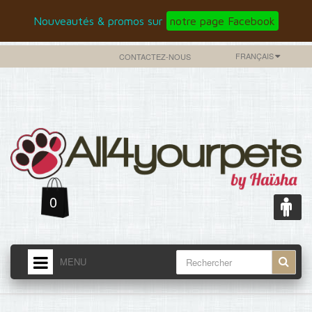
Nouveautés & promos sur
notre page Facebook
FRANÇAIS
CONTACTEZ-NOUS
0
MENU
ACCUEIL