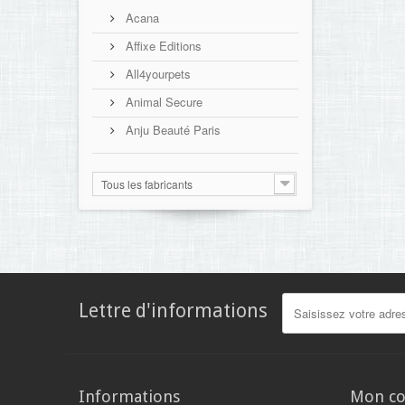
Acana
Affixe Editions
All4yourpets
Animal Secure
Anju Beauté Paris
Tous les fabricants
Lettre d'informations
Informations
Mon c