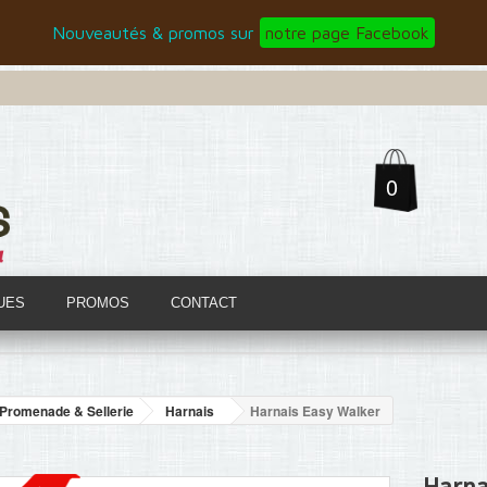
Nouveautés & promos sur
notre page Facebook
0
UES
PROMOS
CONTACT
Promenade & Sellerie
Harnais
Harnais Easy Walker