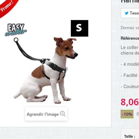
Harna
Promo!
Twee
Donnez vo
Référenc
Le colli
chiens de 
- 4 modèl
- Facilit
- Couleur 
8,06
8
Agrandir l'image
-10%
Taille :