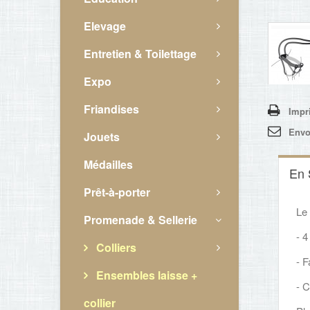
Elevage
Entretien & Toilettage
Expo
Friandises
Impr
Envo
Jouets
Médailles
En 
Prêt-à-porter
Le
Promenade & Sellerie
- 4
Colliers
- F
Ensembles laisse +
- C
collier