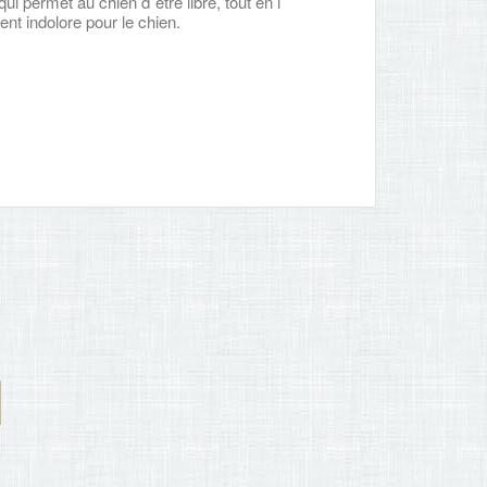
qui permet au chien d´être libre, tout en l
nt indolore pour le chien.