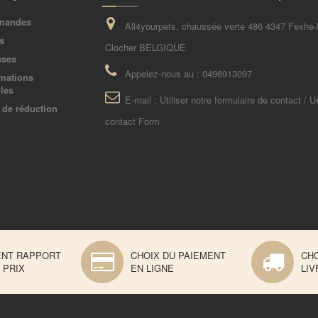
mandes
All4yourpets, chaussée verte 486 4347 Fexhe-
s
Clocher BELGIQUE
sses
Appelez-nous au :
0496913097
mations
les
E-mail :
Utiliser notre formulaire de contact / U
de réduction
contact Form
ENT RAPPORT
CHOIX DU PAIEMENT
CHO
 PRIX
EN LIGNE
LIV