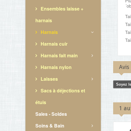
Plu
´ob
Ensembles laisse +
Tai
harnais
Tai
Harnais
Tai
Tai
Harnais cuir
Harnais fait main
Harnais nylon
Avis
Laisses
Soyez le
Sacs à déjections et
étuis
1 au
Sales - Soldes
Soins & Bain