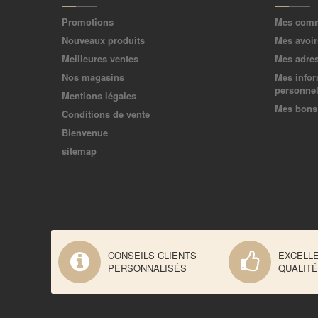
Promotions
Mes com
Nouveaux produits
Mes avoir
Meilleures ventes
Mes adre
Nos magasins
Mes infor
personnel
Mentions légales
Mes bons 
Conditions de vente
Bienvenue
sitemap
CONSEILS CLIENTS
EXCELL
PERSONNALISÉS
QUALITÉ