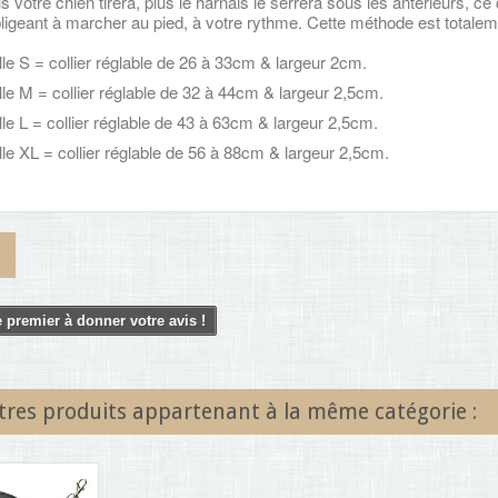
s votre chien tirera, plus le harnais le serrera sous les antérieurs, ce 
ligeant à marcher au pied, à votre rythme. Cette méthode est totaleme
lle S = collier réglable de 26 à 33cm & largeur 2cm.
lle M = collier réglable de 32 à 44cm & largeur 2,5cm.
lle L = collier réglable de 43 à 63cm & largeur 2,5cm.
lle XL = collier réglable de 56 à 88cm & largeur 2,5cm.
 premier à donner votre avis !
tres produits appartenant à la même catégorie :