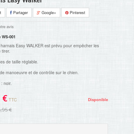
is Easy Walker
t
Partager
Google+
Pinterest
tre avis
e
WS-001
er harnais Easy WALKER est prévu pour empêcher les
tirer.
es de taille réglable.
é de manoeuvre et de contrôle sur le chien.
: noir.
 €
TTC
Disponible
,95 €