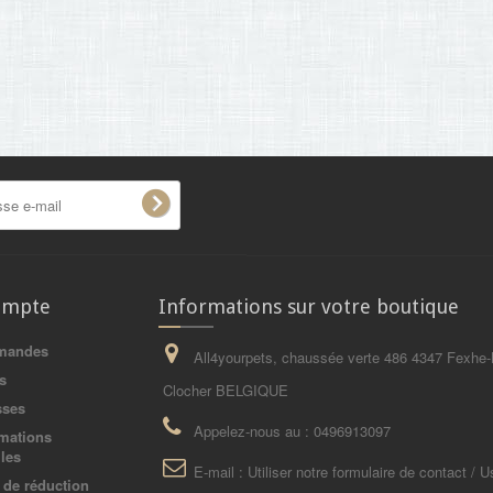
ompte
Informations sur votre boutique
mandes
All4yourpets, chaussée verte 486 4347 Fexhe-
s
Clocher BELGIQUE
sses
Appelez-nous au :
0496913097
mations
les
E-mail :
Utiliser notre formulaire de contact / U
de réduction