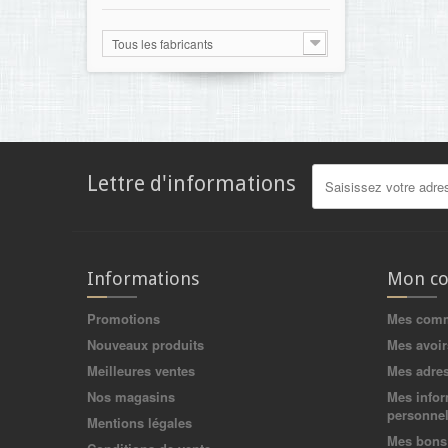
Tous les fabricants
Lettre d'informations
Informations
Mon c
Promotions
Mes com
Nouveaux produits
Mes avoir
Meilleures ventes
Mes adre
Nos magasins
Mes infor
personnel
Mentions légales
Mes bons 