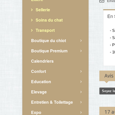
Envo
Sellerie
En 
Soins du chat
Transport
- S
- S
Boutique du chiot
- P
Boutique Premium
- 1
Calendriers
Confort
Avis
Education
Elevage
Soyez le
Entretien & Toilettage
17 a
Expo