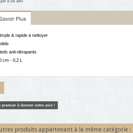
yer à un ami
Savoir Plus
imple & rapide à nettoyer
olide
ieds anti-dérapants
0 cm - 0,2 L
 premier à donner votre avis !
utres produits appartenant à la même catégorie :