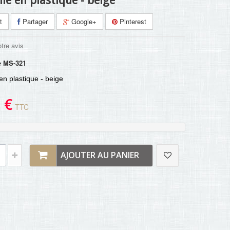
le en plastique - beige
t
Partager
Google+
Pinterest
tre avis
e
MS-321
n plastique - beige
 €
TTC
AJOUTER AU PANIER