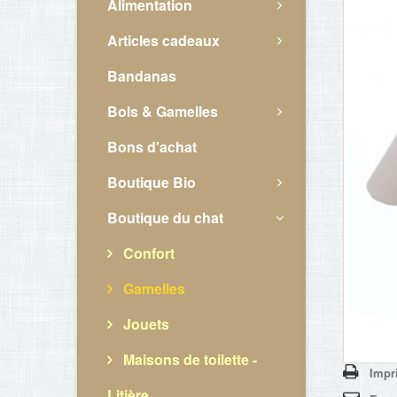
Alimentation
Articles cadeaux
Bandanas
Bols & Gamelles
Bons d'achat
Boutique Bio
Boutique du chat
Confort
Gamelles
Jouets
Maisons de toilette -
Impr
Litière