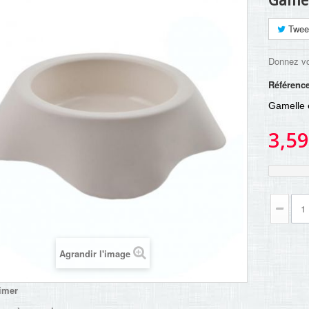
Gamel
Twee
Donnez vo
Référenc
Gamelle e
3,59
Agrandir l'image
imer