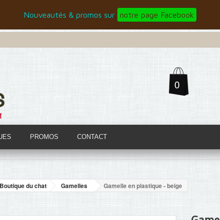
Nouveautés & promos sur
notre page Facebook
0
UES
PROMOS
CONTACT
Boutique du chat
Gamelles
Gamelle en plastique - beige