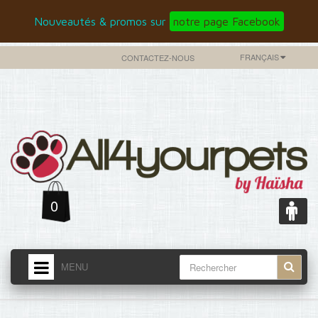
Nouveautés & promos sur
notre page Facebook
FRANÇAIS
CONTACTEZ-NOUS
0
MENU
ACCUEIL