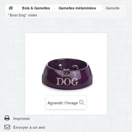
NOUVELLES
Bols & Gamelles
Gamelles mélaminées
Gamelle
+
ACCUEIL
"Best Dog" violet
CONTACT
Agrandir l'image
Imprimer
Envoyer à un ami