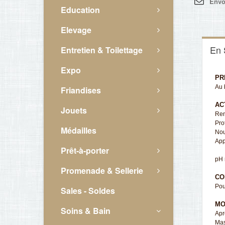
Envo
Education
Elevage
En 
Entretien & Toilettage
Expo
PR
Au 
Friandises
AC
Jouets
Ren
Pro
Médailles
Nour
App
Prêt-à-porter
pH 
Promenade & Sellerie
CO
Pou
Sales - Soldes
MO
Soins & Bain
Apr
Mas