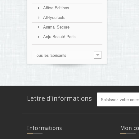
Affixe Editions
All4yourpets
Animal Secure
Anju Beauté Paris
Tous les fabricants
Lettre d'informations
Informations
Mon c