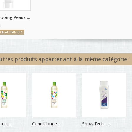
oing Peaux ...
€
ER AU PANIER
utres produits appartenant à la même catégorie :
nne...
Conditionne...
Show Tech -...