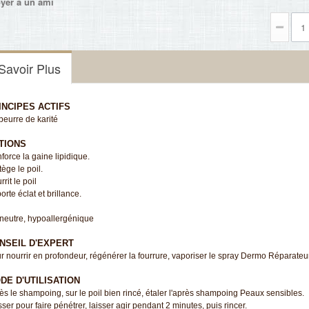
yer à un ami
Savoir Plus
INCIPES ACTIFS
beurre de karité
TIONS
force la gaine lipidique.
tège le poil.
rit le poil
orte éclat et brillance.
neutre, hypoallergénique
NSEIL D'EXPERT
r nourrir en profondeur, régénérer la fourrure, vaporiser le spray Dermo Réparate
DE D'UTILISATION
ès le shampoing, sur le poil bien rincé, étaler l'après shampoing Peaux sensibles.
ser pour faire pénétrer, laisser agir pendant 2 minutes, puis rincer.