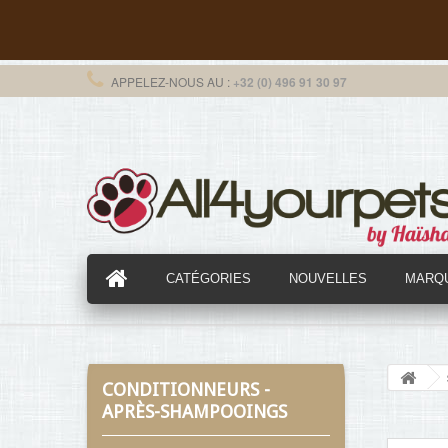
APPELEZ-NOUS AU :
+32 (0) 496 91 30 97
CATÉGORIES
NOUVELLES
MARQ
CONDITIONNEURS -
APRÈS-SHAMPOOINGS