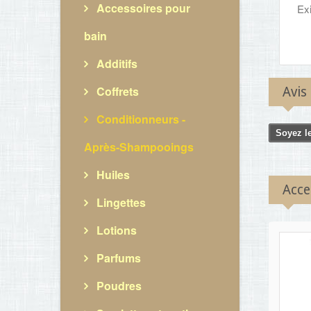
Accessoires pour
Exi
bain
Additifs
Coffrets
Avis
Conditionneurs -
Soyez le
Après-Shampooings
Huiles
Acce
Lingettes
Lotions
Parfums
Poudres