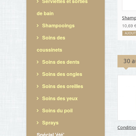
Serviettes et sorties
de bain
Shampo
Shampooings
10,69 
AJOUT
Soins des
coussinets
30 a
Soins des dents
Soins des ongles
Soins des oreilles
Soins des yeux
Soins du poil
Sprays
Conditio
Spécial 'été'