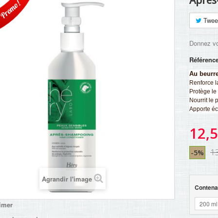
Après
Promo!
Twee
Donnez vo
Référenc
Au beurre
Renforce l
Protège le 
Nourrit le p
Apporte écl
12,5
1
-5%
Agrandir l'image
Contena
200 ml
imer