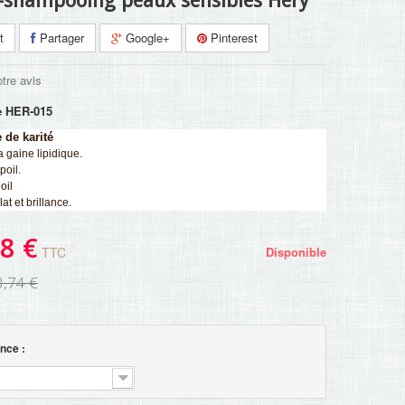
-shampooing peaux sensibles Héry
t
Partager
Google+
Pinterest
tre avis
e
HER-015
 de karité
a gaine lipidique.
poil.
oil
at et brillance.
8 €
TTC
Disponible
3,74 €
nce :