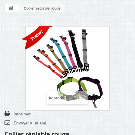
NOUVELLES
Collier réglable rouge
+
ACCUEIL
CONTACT
Promo!
Agrandir l'image
Imprimer
Envoyer à un ami
Collier réglable rouge