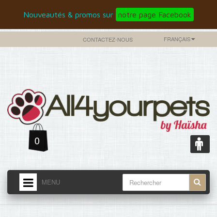
Nouveautés & promos sur
notre page Facebook
FRANÇAIS
CONTACTEZ-NOUS
0
MENU
ACCUEIL