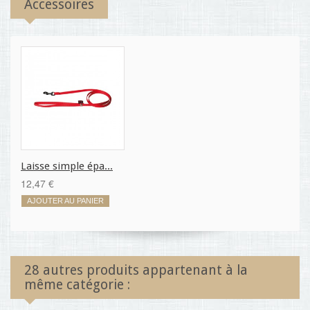
Accessoires
Laisse simple épa...
12,47 €
AJOUTER AU PANIER
28 autres produits appartenant à la
même catégorie :