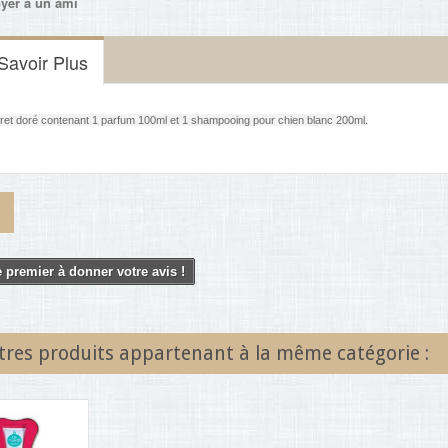
yer à un ami
Savoir Plus
fret doré contenant 1 parfum 100ml et 1 shampooing pour chien blanc 200ml.
 premier à donner votre avis !
tres produits appartenant à la même catégorie :