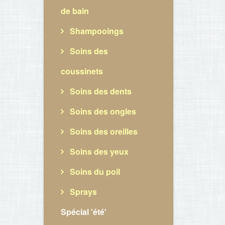
de bain
Shampooings
Soins des
coussinets
Soins des dents
Soins des ongles
Soins des oreilles
Soins des yeux
Soins du poil
Sprays
Spécial 'été'