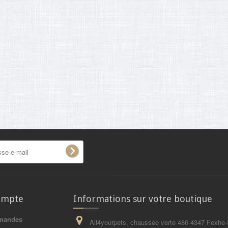
ompte
Informations sur votre boutique
mandes
All4yourpets, chaussée verte 486 4347 Fexhe-