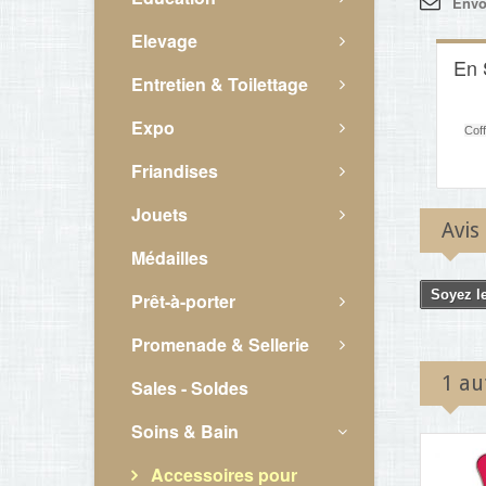
Envo
Elevage
En 
Entretien & Toilettage
Expo
Cof
Friandises
Jouets
Avis
Médailles
Soyez le
Prêt-à-porter
Promenade & Sellerie
1 au
Sales - Soldes
Soins & Bain
Accessoires pour