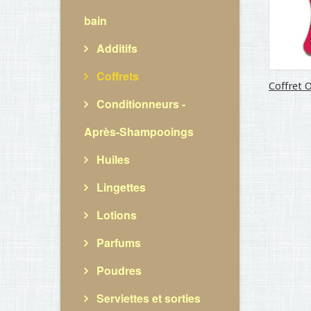
bain
Additifs
Coffrets
Coffret O
Conditionneurs -
Après-Shampooings
Huiles
Lingettes
Lotions
Parfums
Poudres
Serviettes et sorties