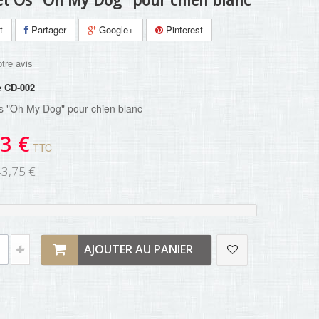
et Os "Oh My Dog" pour chien blanc
t
Partager
Google+
Pinterest
tre avis
e
CD-002
Os "Oh My Dog" pour chien blanc
3 €
TTC
43,75 €
AJOUTER AU PANIER