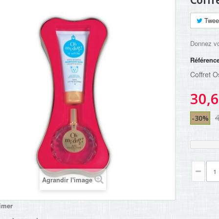
Coffr
Twee
Donnez vo
Référenc
Coffret 
30,6
-30%
Agrandir l'image
imer