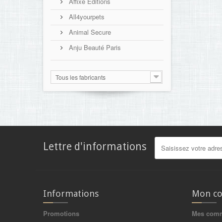
Affixe Editions
All4yourpets
Animal Secure
Anju Beauté Paris
Tous les fabricants
Lettre d'informations
Informations
Mon c
Promotions
Mes com