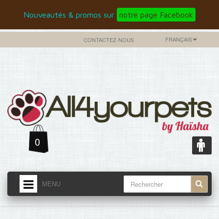
Nouveautés & promos sur
notre page Facebook
FRANÇAIS
CONTACTEZ-NOUS
0
MENU
ACCUEIL