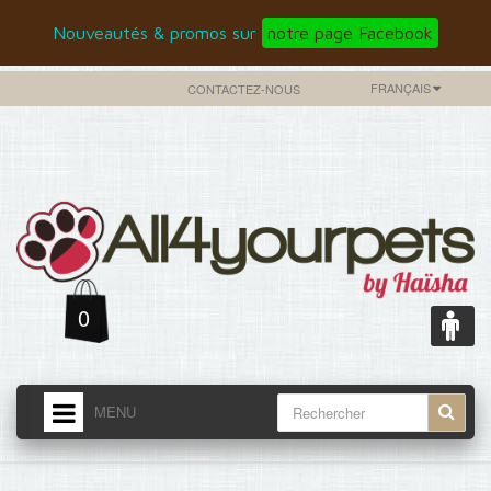
Nouveautés & promos sur
notre page Facebook
FRANÇAIS
CONTACTEZ-NOUS
0
MENU
ACCUEIL