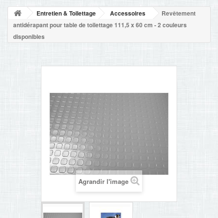
NOUVELLES
Entretien & Toilettage
Accessoires
Revêtement
+
ACCUEIL
antidérapant pour table de toilettage 111,5 x 60 cm - 2 couleurs
disponibles
CONTACT
Agrandir l'image